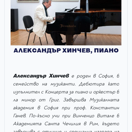
АЛЕКСАНДЪР ХИНЧЕВ, ПИАНО
Александър Хинчев
е роден в София, в
семейство на музиканти. Дебютира като
изпълнител с Концерта за пиано и оркестър в
ла минор от Григ. Завършва Музикалната
академия в София при проф. Константин
Ганев. По-късно учи при Винченцо Витале в
Академията Санта Чечилия в Рим, където
завършва с отличие и специална награда на