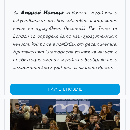
Андрей Йоница
За
животът, музиката и
изкуствата имат свой собствен, индиректен
начин на изразяване. Вестникк The Times of
London го определя като най-изразителният
челист, който се е появявал от десетилетие.
Британският Gramophone го нарича челист с
превъзходни умения, музикално въображение и
ангажимент към музиката на нашето време.
НАУЧЕТЕ ПОВЕЧЕ