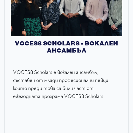
VOCES8 SCHOLARS - ВОКАЛЕН
АНСАМБЪЛ
VOCES8 Scholars е вокален ансамбъл,
съставен от млади професионални певци,
които преди това са били част от
ежегодната програма VOCES8 Scholars.