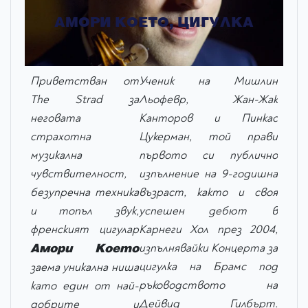
АМОРИ КОЕТО, ЦИГУЛКА
Приветстван от
Ученик на Мишлин
The Strad за
Льофевр, Жан-Жак
неговата
Канторов и Пинкас
страхотна
Цукерман,
той прави
музикална
първото си публично
чувствителност,
изпълнение на 9-годишна
безупречна техника
възраст, както и своя
и топъл звук,
успешен дебют в
френският цигулар
Карнеги Хол през 2004,
Амори Което
изпълнявайки Концерта за
цигулка на Брамс под
заема уникална ниша
ръководството на
като един от най-
Дейвид Гилбърт.
добрите и