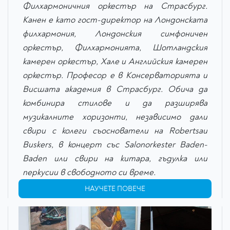
Филхармоничния оркестър на Страсбург.
Канен е като гост-директор на Лондонската
филхармония, Лондонския симфоничен
оркестър, Филхармонията, Шотландския
камерен оркестър, Хале и Английския камерен
оркестър. Професор е в Консерваторията и
Висшата академия в Страсбург. Обича да
комбинира стилове и да разширява
музикалните хоризонти, независимо дали
свири с колеги съоснователи на Robertsau
Buskers, в концерт със Salonorkester Baden-
Baden или свири на китара, гъдулка или
перкусии в свободното си време.
НАУЧЕТЕ ПОВЕЧЕ