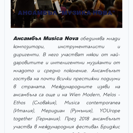
АНСАМБЪЛ "МУЗИКА НОВА"
Ансамбъл Musica Nova
обединява млади
композитори, инструменталисти и
диригенти. В него участват някои от най-
даровитите и интелигентни музиканти от
младото и средно поколение. Ансамбълът
гостува на почти всички престижни подиуми
в страната. Международните изяви на
ансамбъла са още и на Wien Modern, Melos -
Ethos (Словакия), Musica сontemporanea
(Италия), Меридиан (Румъния), YOUrope
together (Германия). През 2018 ансамбълът
участва в международния фестивал Бриджис