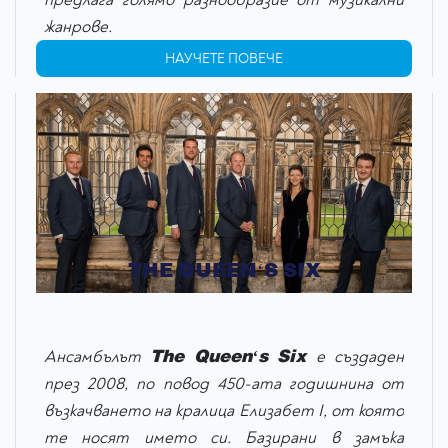
жанрове.
НАУЧЕТЕ ПОВЕЧЕ
THE QUEEN‘S SIX
The Queen‘s Six
Ансамбълът
е създаден
през 2008, по повод 450-ата годишнина от
възкачването на кралица Елизабет I, от която
те носят името си. Базирани в замъка