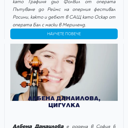
като Графиня дьо Фолвил от операта
Пътуване до Реймс на оперния фестивал
Росини, както и дебют в САЩ като Оскар от
операта Бал с маски в Мериленд.
НАУЧЕТЕ ПОВЕЧЕ
АЛБЕНА ДАНАИЛОВА,
ЦИГУЛКА
Албена Данаилова
е родена в София в