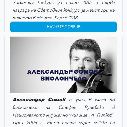
Хамамацу конкурс за пиано 2015 и първа
награда на Световния конкурс за майстори на
пианото в Монте-Карло 2018.
НАУЧЕТЕ ПОВЕЧЕ
АЛЕКСАНДЪР СОМОВ,
ВИОЛОНЧЕЛО
Александър Сомов
е учил в класа по
виолончело на Стефан Руневски в
Националното музикално училище „Л. Пипков”.
През 2006 г. заема поста super soliste на