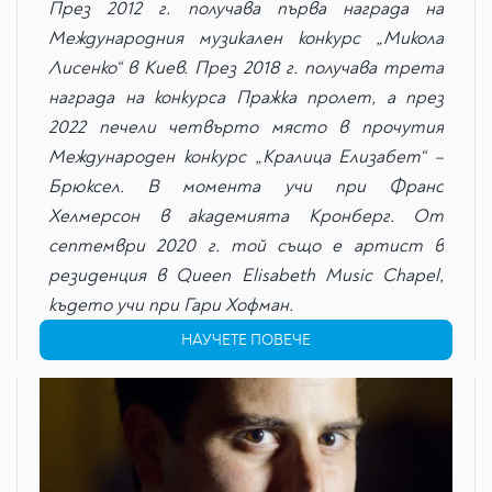
През 2012 г. получава първа награда на
Международния музикален конкурс „Микола
Лисенко“ в Киев. През 2018 г. получава трета
награда на конкурса Пражка пролет, a през
2022 печели четвърто място в прочутия
Международен конкурс „Кралица Елизабет“ –
Брюксел. В момента учи при Франс
Хелмерсон в академията Кронберг. От
септември 2020 г. той също е артист в
резиденция в Queen Elisabeth Music Chapel,
където учи при Гари Хофман.
НАУЧЕТЕ ПОВЕЧЕ