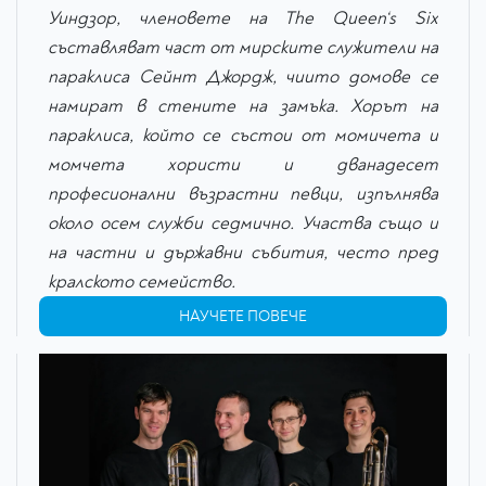
Уиндзор, членовете на The Queen‘s Six
съставляват част от мирските служители на
параклиса Сейнт Джордж, чиито домове се
намират в стените на замъка. Хорът на
параклиса, който се състои от момичета и
момчета хористи и дванадесет
професионални възрастни певци, изпълнява
около осем служби седмично. Участва също и
на частни и държавни събития, често пред
кралското семейство.
НАУЧЕТЕ ПОВЕЧЕ