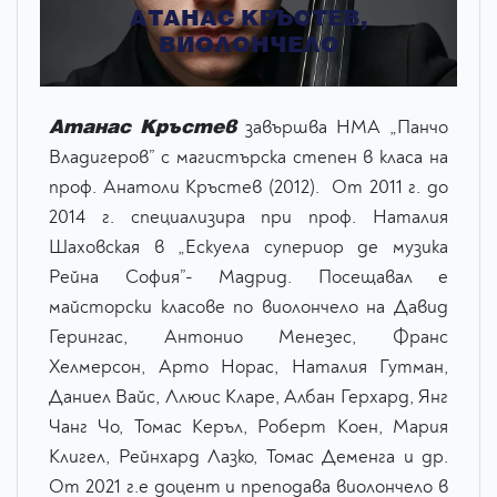
АТАНАС КРЪСТЕВ,
ВИОЛОНЧЕЛО
Атанас Кръстев
завършва НМА „Панчо
Владигеров” с магистърска степен в класа на
проф. Анатоли Кръстев (2012). От 2011 г. до
2014 г. специализира при проф. Наталия
Шаховская в „Ескуела супериор де музика
Рейна София”- Мадрид. Посещавал е
майсторски класове по виолончело на Давид
Герингас, Антонио Менезес, Франс
Хелмерсон, Арто Норас, Наталия Гутман,
Даниел Вайс, Ллюис Кларе, Албан Герхард, Янг
Чанг Чо, Томас Керъл, Роберт Коен, Мария
Клигел, Рейнхард Лазко, Томас Деменга и др.
От 2021 г.е доцент и преподава виолончело в