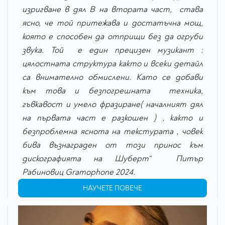
изригване в дял В на втората част, става
ясно, че той притежава и достатъчна мощ,
която е способен да отприщи без да огруби
звука. Той е един прецизен музикант :
цялостната структура както и всеки детайл
са внимателно обмислени. Като се добави
към това и безпогрешната техника,
гъвкавост и умело фразиране( началният дял
на първата част е разкошен ) , както и
безпроблемна яснота на текстурата , човек
бива възнаграден от този принос към
дискографията на Шуберт“ Питър
Рабиновиц Gramophone 2024.
НАУЧЕТЕ ПОВЕЧЕ