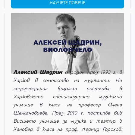
НАУЧЕТЕ ПОВЕЧЕ
АЛЕКСЕЙ ШАДРИН,
ВИОЛОНЧЕЛО
Алексий Шадрин
е роден през 1993 г. в
Харков в семейство на музиканти. На
седемгодишна възраст постъпва в
Харковското специализирано музикално
училище в класа на професор Олена
Щелкановцева. През 2010 г. постъпва във
Висшето училище за музика и театър в
Хановер в класа на проф. Леонид Горохов.