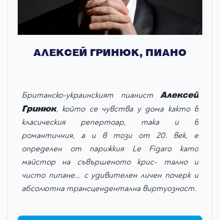
АЛЕКСЕЙ ГРИНЮК, ПИАНО
Алексей
Британско-украинският пианист
Гринюк
, който се чувства у дома както в
класическия репертоар, така и в
романтичния, а и в този от 20. век, е
определен от парижкия Le Figaro като
майстор на съвършеното крис- тално и
чисто пипане... с удивителен личен почерк и
абсолютна трансцендентална виртуозност.