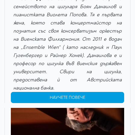
семейството на цигуларя Боян Данаилов и
пианистката Виолета Попова. Тя е първата
жена, която става концертмайстор на
познатия със своя консерватизъм оркестър
на Виенската Филхармония. От 2011 е водач
на „Ensemble Wien“ ( като наследник н Паул
Гугенбергер и Райнер Хонек). Данаилова е и
професор по цигулка във виенския държавен
университет. Свири на цигулка,
предоставена ѝ от Австрийската
национална банка.
НАУЧЕТЕ ПОВЕЧЕ