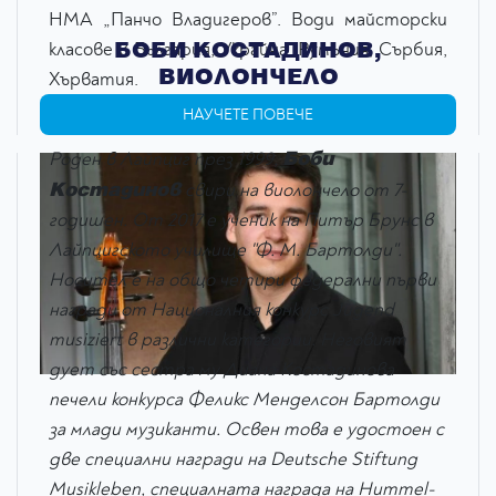
НМА „Панчо Владигеров”. Води майсторски
БОБИ КОСТАДИНОВ,
класове в България, Украйна, Румъния, Сърбия,
ВИОЛОНЧЕЛО
Хърватия.
НАУЧЕТЕ ПОВЕЧЕ
Боби
Роден в Лайпциг през 1999,
Костадинов
свири на виолончело от 7-
годишен. От 2017 е ученик на Питър Брунс в
Лайпцигското училище "Ф. М. Бартолди".
Носител е на общо четири федерални първи
награди от Националния конкурс Jugend
musiziert в различни категории. Неговият
дует със сестра му Диана Костадинова
печели конкурса Феликс Менделсон Бартолди
за млади музиканти. Освен това е удостоен с
две специални награди на Deutsche Stiftung
Musikleben, специалната награда на Hummel-