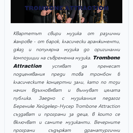
TROMBONE ATTRACTION
Квартетът свири музика от различни
жанрове - от барок, класически аранжименти,
джаз и популярна музика до оригинални
Trombone
композиции на съвременна музика.
Attraction
успяват да пренесат
подценявания преди това тромбон в
класическите концертни зали, като по този
начин вдъхновяват и вълнуват цялата
публика. Заедно с музикалния педагог
Беренике Хейдекер-Нусер Trombone Attraction
създават и програми за деца, в които се
включват и самите музиканти. Вечерните
програми съдържат драматургични