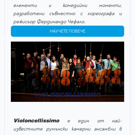
елементи и комедийни моменти,
разработени съвместно с хореографа и
режисьор Фердинандо Чефало.
НАУЧЕТЕ ПОВЕЧЕ
VIOLONCELLISSIMO
Violoncellissimo
е един от най-
известните румънски камерни ансамбли в