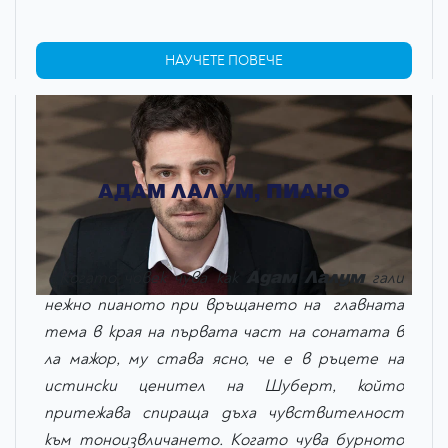
НАУЧЕТЕ ПОВЕЧЕ
АДАМ ЛАЛУМ, ПИАНО
Адам Лалум
„Когато човек чува как
гали
нежно пианото при връщането на главната
тема в края на първата част на сонатата в
ла мажор, му става ясно, че е в ръцете на
истински ценител на Шуберт, който
притежава спираща дъха чувствителност
към тоноизвличането. Когато чува бурното