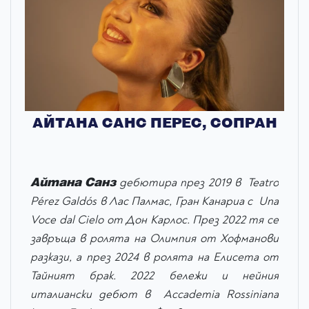
АЙТАНА САНС ПЕРЕС, СОПРАН
Айтана Санз
дебютира през 2019 в Teatro
Pérez Galdós в Лас Палмас, Гран Канариа с Una
Voce dal Cielo от Дон Карлос. През 2022 тя се
завръща в ролята на Олимпия от Хофманови
разкази, а през 2024 в ролята на Елисета от
Тайният брак. 2022 бележи и нейния
италиански дебют в Accademia Rossiniana