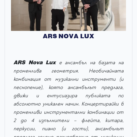
ARS NOVA LUX
АRS Nova Lux
е ансамбъл на базата на
променлива геометрия. Необичайната
комбинация от музикални инструменти (и
песнопение), която ансамбълът предлага,
движи и ентусиазира публиката по
абсолютно уникален начин. Концертирайки в
променливи инструментални комбинации от
2 до 4 изпълнители – флейта, китара,
перкусии, пиано (и гости), ансамбълът
предлага голямо разнообразие от музикални