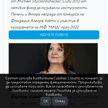
от Michael Stürzenhofecker, Cully 2012 от
немския фонд за музикални инструменти.
Печели и втора награда от конкурса на
Фондация Алегра, както и участие в
програмата на МФ "ММД" през 2022.
НАУЧЕТЕ ПОВЕЧЕ
БОРЯНА ЛАМБРЕВА, ПИАНО
Сайтът използва бисквитките (“cookies”), които ни помагат, за
да предоставим определени функционалности. Продължавайки
да използвате този сайт, Вие се съгласявате с използването на
„бисквитки“ съгласно нашата
Политика за използване на
бисквитки.
Боряна Ламбрева
е позната с активната
ОK
Отказ
си дейност на акомпаниращ пианист,