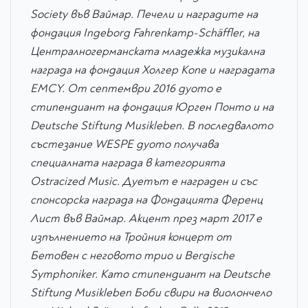
Society във Ваймар. Печели и наградите на
фондация Ingeborg Fahrenkamp-Schäffler, на
Централногерманската младежка музикална
награда на фондация Холгер Копе и наградата
EMCY. От септември 2016 дуото е
стипендиант на фондация Юрген Понто и на
Deutsche Stiftung Musikleben. В последвалото
състезание WESPE дуото получава
специалната награда в категорията
Ostracized Music. Дуетът е награден и със
спонсорска награда на Фондацията Ференц
Лист във Ваймар. Акцент през март 2017 е
изпълнението на Тройния концерт от
Бетовен с неговото трио и Bergische
Symphoniker. Като стипендиант на Deutsche
Stiftung Musikleben Боби свири на виолончело