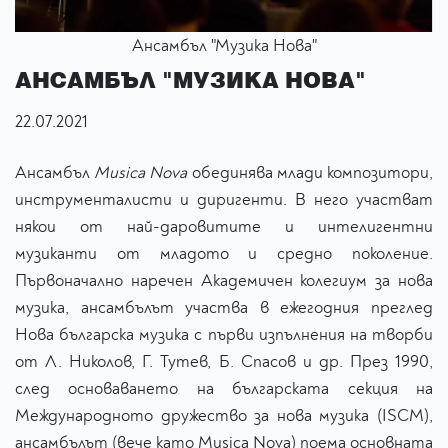
Ансамбъл "Музика Нова"
АНСАМБЪЛ "МУЗИКА НОВА"
22.07.2021
Ансамбъл
Musica Nova
обединява млади композитори,
инструменталисти и диригенти. В него участват
някои от най-даровитите и интелигентни
музиканти от младото и средно поколение.
Първоначално наречен Академичен колегиум за нова
музика, ансамбълът участва в ежегодния преглед
Нова българска музика с първи изпълнения на творби
от Л. Николов, Г. Тутев, Б. Спасов и др. През 1990,
след основаването на българската секция на
Международното дружество за нова музика (ISCM),
ансамбълът (вече като Musica Nova) поема основната