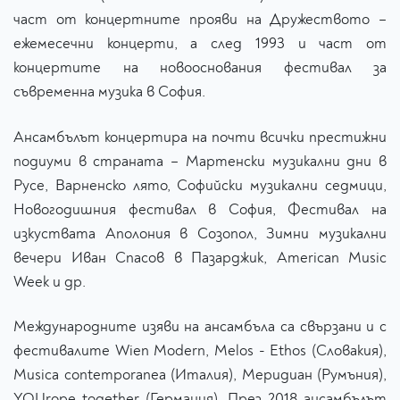
част от концертните прояви на Дружеството –
ежемесечни концерти, а след 1993 и част от
концертите на новооснования фестивал за
съвременна музика в София.
Ансамбълът концертира на почти всички престижни
подиуми в страната – Мартенски музикални дни в
Русе, Варненско лято, Софийски музикални седмици,
Новогодишния фестивал в София, Фестивал на
изкуствата Аполония в Созопол, Зимни музикални
вечери Иван Спасов в Пазарджик, American Music
Week и др.
Международните изяви на ансамбъла са свързани и с
фестивалите Wien Modern, Melos - Ethos (Словакия),
Musica сontemporanea (Италия), Меридиан (Румъния),
YOUrope together (Германия). През 2018 ансамбълът