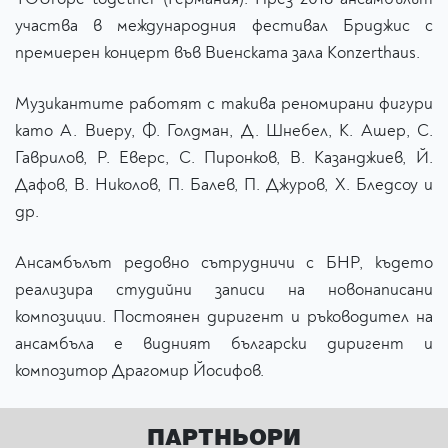
участва в международния фестивал Бриджис с
премиерен концерт във Виенската зала Konzerthaus.
Музикантите работят с такива реномирани фигури
като А. Виеру, Ф. Голдман, Д. Шнебел, К. Ашер, С.
Гаврилов, Р. Еверс, С. Пиронков, В. Казанджиев, Й.
Дафов, В. Николов, П. Балев, П. Джуров, Х. Бледсоу и
др.
Ансамбълът редовно сътрудничи с БНР, където
реализира студийни записи на новонаписани
композиции. Постоянен диригент и ръководител на
ансамбъла е видният български диригент и
композитор Драгомир Йосифов.
ПАРТНЬОРИ