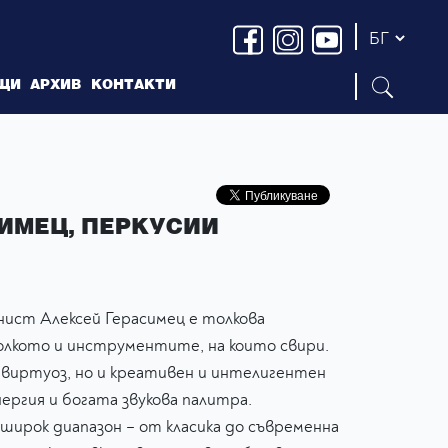
ЩИ
АРХИВ
КОНТАКТИ
ИМЕЦ, ПЕРКУСИИ
нист Алексей Герасимец е толкова
олкото и инструментите, на които свири.
н виртуоз, но и креативен и интелигентен
ергия и богата звукова палитра.
ирок диапазон – от класика до съвременна