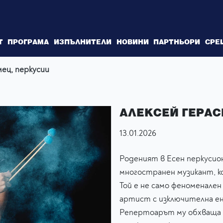
Т
ПРОГРАМА
ИЗПЪЛНИТЕЛИ
НОВИНИ
ПАРТНЬОРИ
СРЕ
мец, перкусии
АЛЕКСЕЙ ГЕРАС
13.01.2026
Роденият в Есен перкусио
многостранен музикант, к
Той е не само феноменале
артист с изключителна ен
Репертоарът му обхваща ш