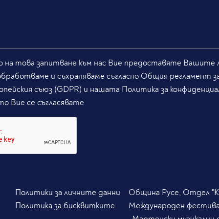
 на това запитване към нас Вие предоставяте Вашите л
обработваме и съхраняваме съгласно Общия регламент з
опейския съюз (GDPR) и нашата Политика за конфиденциа
то Вие се съгласявате
Политики за личните данни
Община Русе, Отдел "Ку
Политика за бисквитките
Международен фестив
„Мартенски музикални 