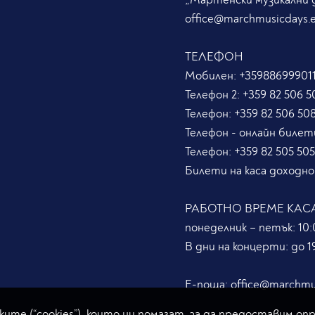
office@marchmusicdays.
ТЕЛЕФОН
Мобилен:
+359886999011
Телефон 2:
+359 82 506 5
Телефон:
+359 82 506 50
Телефон - онлайн билет
Телефон:
+359 82 505 50
Билети на каса доходно
РАБОТНО ВРЕМЕ КАС
понеделник – петък: 10:0
В дни на концерти: до 19
Е-поща:
office@marchmu
ите (“cookies”), които ни помагат, за да предоставим оп