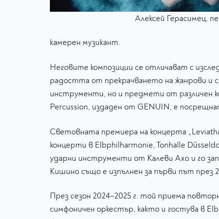
Алексей Герасимец, п
камерен музикант.
Неговите композиции се отличават с изслед
радостта от прекрачването на жанрови и с
инструменти, но и предмети от различен кон
Percussion, издаден от GENUIN, е посрещн
Световната премиера на концерта „Leviathan
концерти в Elbphilharmonie, Tonhalle Düssel
ударни инструменти от Калеви Ахо и го за
Кишино също е изпълнен за първи път през
През сезон 2024–2025 г. той приема повторн
симфоничен оркестър, както и гостува в Elb