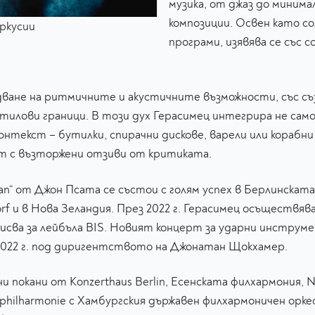
музика, от джаз до минима
композиции. Освен като со
еркусии
програми, изявява се със 
ване на ритмичните и акустичните възможности, със съз
тилови граници. В този дух Герасимец интегрира не сам
текст – бутилки, спирачни дискове, варели или корабни 
ат с възторжени отзиви от критиката.
“ от Джон Псата се състои с голям успех в Берлинската 
dorf и в Нова Зеландия. През 2022 г. Герасимец осъществя
писва за лейбъла BIS. Новият концерт за ударни инстру
 2022 г. под диригентството на Джонатан Щокхамер.
и покани от Konzerthaus Berlin, Есенската филхармония, 
philharmonie с Хамбургския държавен филхармоничен орке