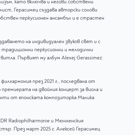
лизъм, като включва и негови собствени
лист, Герасимец създава авторски солови
собствен перкусионен ансамбъл и е страстен
даването на индивидуален звуков свят и с
о традиционни перкусионни и мелодични
витла. Първият му албум Alexej Gerassimez:
филхармония през 2021 г., последвана от
ва премиерата на двойния концерт за виола и
менти от японската композиторка Малика
NDR Radiophilharmonie и Мюнхенския
стър. През март 2025 г. Алексей Герасимец