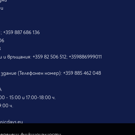
eu
; +359 887 686 136
06
8
и и връщания:
+359 82 506 512; +359886999011
5
 здание (Телефонен номер):
+359 885 462 048
А
0 - 15:00 и 17:00-18:00 ч.
:00 ч.
sicdays.eu
ределени функционалности.