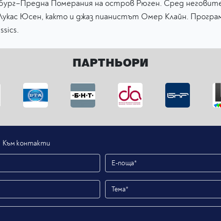
бург–Предна Померания на остров Рюген. Сред неговит
кас Юсен, както и джаз пианистът Омер Клайн. Програма
sics.
ПАРТНЬОРИ
Към контакти