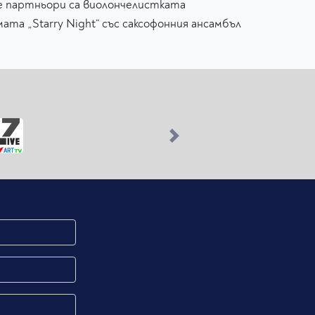
е партньори са виолончелистката
та „Starry Night“ със саксофонния ансамбъл
Next