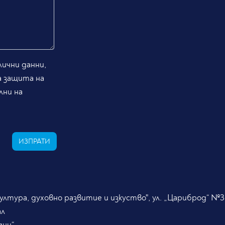
ични данни,
а защита на
лни на
ИЗПРАТИ
лтура, духовно развитие и изкуство", ул. „Цариброд“ №3
ал
дни“