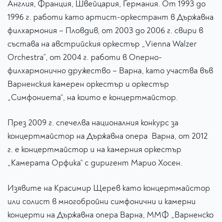
Англия, Франция, Швейцария, Германия. От 1993 до
1996 г. работи като артист-оркестрант в Държавна
филхармония – Пловдив, от 2003 до 2006 г. свири в
състава на австрийския оркестър „Vienna Walzer
Orchestra”, от 2004 г. работи в Оперно-
филхармонично дружество – Варна, като участва във
Варненския камерен оркестър и оркестър
„Симфониета“, на които е концертмайстор.
През 2009 г. спечелва националния конкурс за
концертмайстор на Държавна опера Варна, от 2012
г. е концертмайстор и на камерния оркестър
„Камерата Орфика“ с диригент Марио Хосен.
Изявите на Красимир Щерев като концертмайстор
или солист в многобройни симфонични и камерни
концерти на Държавна опера Варна, ММФ „Варненско