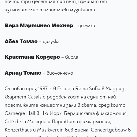
почти три десетилетия път, изминат от
изключително талантливи музиканти.
Вера Мартинес Мехнер
– цигулка
Абел Томас
– цигулка
Кристина Кордеро
– виола
Арнау Томас
– виолончело
Основан през 1997 г. в Escuela Reina Sofía в Мадрид,
квартет Casals е редовен гост на едни от най-
престижните концертни зали в света, сред които
Carnegie Hall в Ню Йорк, Берлинската филхармония,
Cité de la Musique и Парижката филхармония,
Konzerthaus и Musikverein във Виена, Concertgebouw в