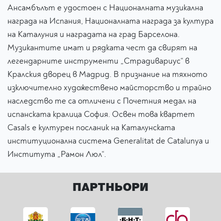
Ансамбълът е удостоен с Националната музикална
награда на Испания, Националната награда за култура
на Каталуния и наградата на град Барселона.
Музикантите имат и рядката чест да свирят на
легендарните инструменти „Страдивариус“ в
Кралския дворец в Мадрид. В признание на тяхното
изключително художествено майсторство и трайно
наследство те са отличени с Почетния медал на
испанската кралица София. Освен това квартет
Casals е културен посланик на Каталунската
институционална система Generalitat de Catalunya и
Института „Рамон Люл“.
ПАРТНЬОРИ