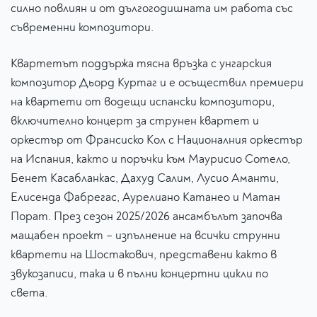
силно повлиян и от дългогодишната им работа със
съвременни композитори.
Квартетът поддържа тясна връзка с унгарския
композитор Дьорд Куртаг и е осъществил премиери
на квартети от водещи испански композитори,
включително концерт за струнен квартет и
оркестър от Франсиско Кол с Националния оркестър
на Испания, както и поръчки към Маурисио Сотело,
Бенет Касабланкас, Дахуд Салим, Лусио Аманти,
Елисeнда Фабрегас, Аурелиано Катанeо и Матан
Порат. През сезон 2025/2026 ансамбълът започва
мащабен проект – изпълнение на всички струнни
квартети на Шостакович, представени както в
звукозаписи, така и в пълни концертни цикли по
света.