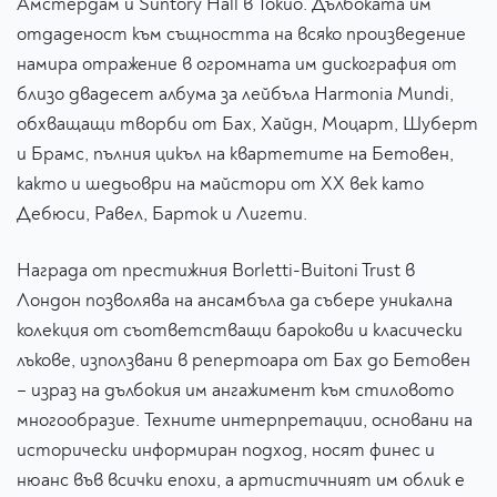
Амстердам и Suntory Hall в Токио. Дълбоката им
отдаденост към същността на всяко произведение
намира отражение в огромната им дискография от
близо двадесет албума за лейбъла Harmonia Mundi,
обхващащи творби от Бах, Хайдн, Моцарт, Шуберт
и Брамс, пълния цикъл на квартетите на Бетовен,
както и шедьоври на майстори от ХХ век като
Дебюси, Равел, Барток и Лигети.
Награда от престижния Borletti-Buitoni Trust в
Лондон позволява на ансамбъла да събере уникална
колекция от съответстващи барокови и класически
лъкове, използвани в репертоара от Бах до Бетовен
– израз на дълбокия им ангажимент към стиловото
многообразие. Техните интерпретации, основани на
исторически информиран подход, носят финес и
нюанс във всички епохи, а артистичният им облик е