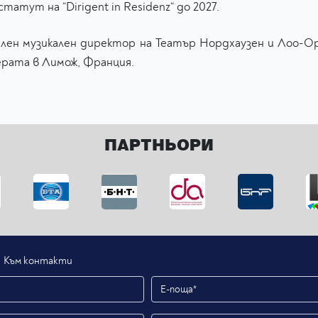
татут на “Dirigent in Residenz“ до 2027.
ален музикален директор на Театър Нордхаузен и Лоо-О
ерата в Лимож, Франция.
ПАРТНЬОРИ
Към контакти