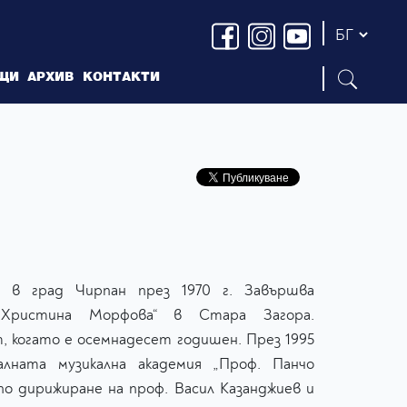
ЩИ
АРХИВ
КОНТАКТИ
в град Чирпан през 1970 г. Завършва
„Христина Морфова“ в Стара Загора.
 когато е осемнадесет годишен. През 1995
лната музикална академия „Проф. Панчо
по дирижиране на проф. Васил Казанджиев и