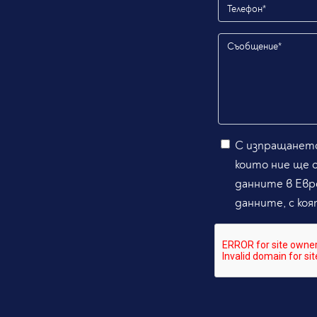
С изпращането
които ние ще 
данните в Евр
данните, с коя