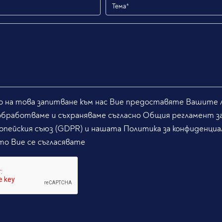
 на това запитване към нас Вие предоставяте Вашите л
обработваме и съхраняваме съгласно Общия регламент з
опейския съюз (GDPR) и нашата Политика за конфиденциа
то Вие се съгласявате