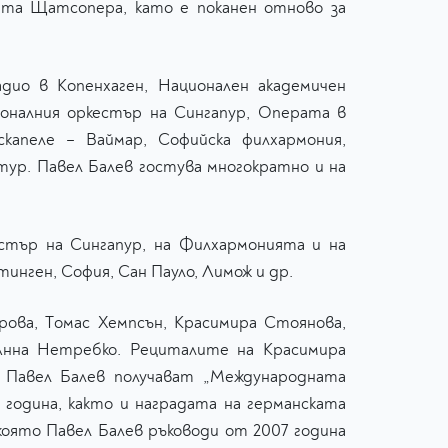
ката Щатсопера, като е поканен отново за
ио в Копенхаген, Национален академичен
оналния оркестър на Сингапур, Операта в
капеле – Ваймар, Софийска филхармония,
тур. Павел Балев гостува многократно и на
естър на Сингапур, на Филхармонията и на
инген, София, Сан Пауло, Лимож и др.
ова, Tомас Хемпсън, Kрасимира Стоянова,
 Анна Нетребко. Рециталите на Красимира
а Павел Балев получават „Международната
2 година, както и наградата на германската
 която Павел Балев ръководи от 2007 година