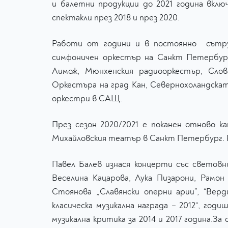
и балетни продукции до 2021 година вклю
спектакли през 2018 и през 2020.
Работи от години и в постоянно сътруд
симфоничен оркестър на Санкт Петербург
Лимож, Мюнхенския радиооркестър, Слов
Оркестъра на град Кан, Севернохоландскат
оркестри в САЩ.
През сезон 2020/2021 е поканен отново к
Михайловския театър в Санкт Петербург. Ра
Павел Балев изнася концерти със светов
Веселина Кацарова, Лука Пизарони, Рамо
Стоянова „Славянски оперни арии”, “Вер
класическа музикална награда – 2012“, год
музикална критика за 2014 и 2017 година.З