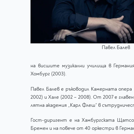
Павел Балев
на висшите музикални училища в Германия
Хомбург (2003).
Павел Балев e ръководил Камерната опера 
2002) и Хале (2002 – 2008). Oт 2007 е гл
лятна академия „Карл Флеш“ в сътрудниче
Гост-диригент е на Хамбургската Щатсо
Бремен и на повече от 40 оркестри в Герма