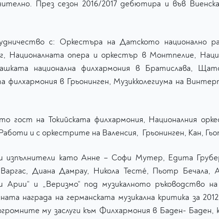
чително. През сезон 2016/2017 дебютира и във Виенс
ничество с: Оркестъра на Датското национално рад
, Националната опера и оркестър в Монтпелие, Наци
ашката национална филхармония в Братислава, Щатс
а филхармония в Грьонинген, Музикколегиума на Винтер
ато гост на Токийската филхармония, Националния орк
боти и с оркестрите на Валенсия, Грьонинген, Кан, Гьот
ни изпълнители като Анне – Софи Мутер, Едита Грубер
н Варгас, Диана Дамрау, Никола Тестé, Пьотр Бечала,
ди Арии“ и „Веризмо“ под музикалното ръководство н
ишната награда на германската музикална критика за 201
а огромните му заслуги към Филхармония в Баден- Баден,