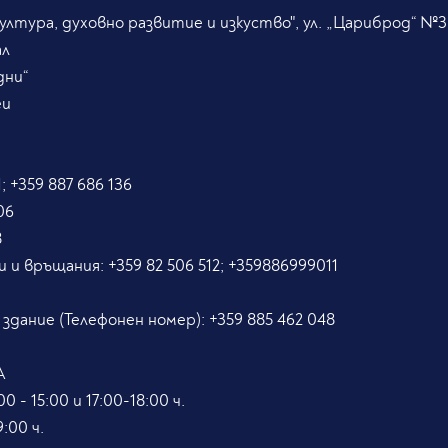
лтура, духовно развитие и изкуство", ул. „Цариброд“ №3
ал
дни“
eu
; +359 887 686 136
06
8
и и връщания:
+359 82 506 512; +359886999011
5
 здание (Телефонен номер):
+359 885 462 048
А
0 - 15:00 и 17:00-18:00 ч.
:00 ч.