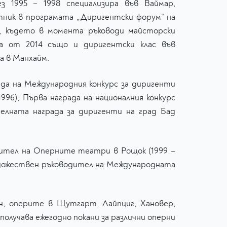
ез 1995 – 1998 специализира във Ваймар,
тник в програмата „Диригентски форум” на
т, където в момента ръководи майсторски
 а от 2014 също и диригентски клас във
а в Манхайм.
да на Международния конкурс за диригенти
996), Първа награда на националния конкурс
телната награда за диригенти на град Бад
одител на Оперните театри в Рощок (1999 –
художествен ръководител на Международната
, оперите в Щутгарт, Лайпциг, Хановер,
олучава ежегодно покани за различни оперни