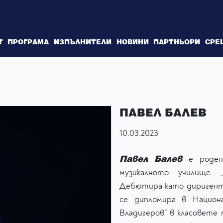
Т
ПРОГРАМА
ИЗПЪЛНИТЕЛИ
НОВИНИ
ПАРТНЬОРИ
СРЕ
ПАВЕЛ БАЛЕВ
10.03.2023
Павел Балев
е роден 
музикалното училище 
Дебютира като диригент,
сe дипломирa в Национа
Владигеров” в класовете 