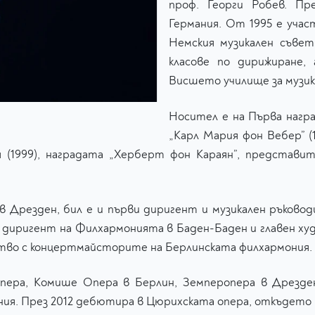
проф. Георги Робев. Пр
Германия. От 1995 e учас
Немския музикален съве
класове по дирижиране,
Висшето училище за музик
Носител е на Първа награ
„Карл Мария фон Вебер” (1
 (1999), наградата „Херберт фон Караян”, представи
в Дрезден, бил е и първи диригент и музикален ръков
авен диригент на Филхармонията в Баден-Баден и главен 
ство с концертмайсторите на Берлинската филхармония.
пера, Комише Опера в Берлин, Земперопера в Дрезден
ния. През 2012 дебютира в Цюрихската опера, oткъдето п