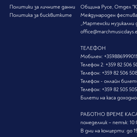
Политики за личните данни
Община Русе, Отдел "Ку
Политика за бисквитките
Международен фестив
„Мартенски музикални 
office@marchmusicdays.
ТЕЛЕФОН
Мобилен:
+359886999011
Телефон 2:
+359 82 506 5
Телефон:
+359 82 506 50
Телефон - онлайн билет
Телефон:
+359 82 505 50
Билети на каса доходно
РАБОТНО ВРЕМЕ КАС
понеделник – петък: 10:0
В дни на концерти: до 19