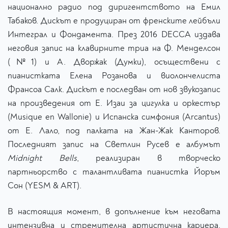
национално радио под диригентството на Емил
Табаков. Дискът е продуциран от френските лейбъли
Интеграл и Фондамента. През 2016 DECCA издава
неговия запис на клавирните триа на Ф. Менделсон
(№1) и А. Дворжак (Думки), осъществени с
пианистката Елена Розанова и виолончелиста
Франсоа Салк. Дискът е последван от нов звукозапис
на произведения от Е. Изаи за цигулка и оркестър
(Musique en Wallonie) и Испанска симфония (Arcantus)
от Е. Лало, под палката на Жан-Жак Канторов.
Последният запис на Светлин Русев е албумът
Midnight Bells
, реализиран в творческо
партньорство с талантливата пианистка Йоръм
Сон (YESM & ART).
В настоящия момент, в допълнение към неговата
интензивна и стремителна артистична кариера,