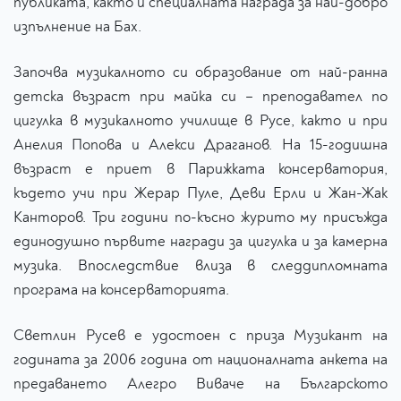
публиката, както и специалната награда за най-добро
изпълнение на Бах.
Започва музикалното си образование от най-ранна
детска възраст при майка си – преподавател по
цигулка в музикалното училище в Русе, както и при
Анелия Попова и Алекси Драганов. На 15-годишна
възраст е приет в Парижката консерватория,
където учи при Жерар Пуле, Деви Ерли и Жан-Жак
Канторов. Три години по-късно журито му присъжда
единодушно първите награди за цигулка и за камерна
музика. Впоследствие влиза в следдипломната
програма на консерваторията.
Светлин Русев е удостоен с приза Музикант на
годината за 2006 година от националната анкета на
предаването Алегро Виваче на Българското