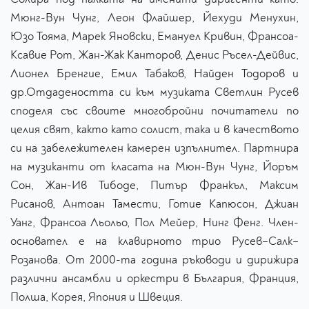
Мюнг-Вун Чунг, Леон Флайшер, Йехуди Менухин,
Юзо Тояма, Марек Яновски, Емануел Кривин, Франсоа-
Ксавие Рот, Жан-Жак Канторов, Денис Ръсел-Дейвис,
Лионел Бренгие, Емил Табаков, Найден Тодоров и
др.Отдадеността си към музиката Светлин Русев
споделя със своите многобройни почитатели по
целия свят, както като солист, така и в качеството
си на забележителен камерен изпълнител. Партнира
на музиканти от класата на Мюн-Вун Чунг, Йоръм
Сон, Жан-Ив Тибоде, Питър Франкъл, Максим
Рисанов, Антоан Тамести, Готие Капюсон, Джиан
Уанг, Франсоа Льольо, Пол Мейер, Нинг Фенг. Член-
основател е на клавирното трио Русев–Салк–
Розанова. От 2000-та година ръководи и дирижира
различни ансамбли и оркестри в България, Франция,
Полша, Корея, Япония и Швеция.