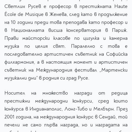
Светлин Русев е професор в престижната Haute
École de Musique в Женева, след като в продължение
на 10 години преди това преподава като професор и
в Националната висша консерватория в Париж.
Прави майсторски класове по цигулка и камерна
музика по целия свят. Паралелно с това е
последователно артистичен съветник на Софийска
филхармония, а в настоящия момент и артистичен
съветник на Международния фестивал „Мартенски
музикални дни“ в родния си град Русе.
Носител на множество награди от редица
престижни международни конкурси, сред които
конкурса в Индианаполис, Лонг-Тибо и Мелбърн. През
2001 година, на международния конкурс в Сендай, той
печели не само първа награда, но и наградата на