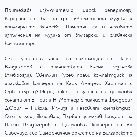
Притежава изключително широк репертоар,
вариращ от барока до съвременната музика и
популярните жанрове. Паметни са и неговите
изпълнения на музика от български и славянски
композитори.
След успешния запис на композиции от Панчо
Владигеров с пианистката Елена Розанова
(Амброази), Светлин Русев прави компактдиск на
цигулковия концерт на Карл Амадеус Хартман с
Оркестър д’Оверн, както и записи на цигулкови
сонати от Е. Григ и Н. Метнер с пианиста Фредерик
Д’Ория – Никола. Излиза и неговият компактдиск
Огън и лед, включващ Първия цигулков концерт на
Панчо Владигеров и Цигулковия концерт на Ян
Сибелиус, със Симфоничния оркестър на Българското