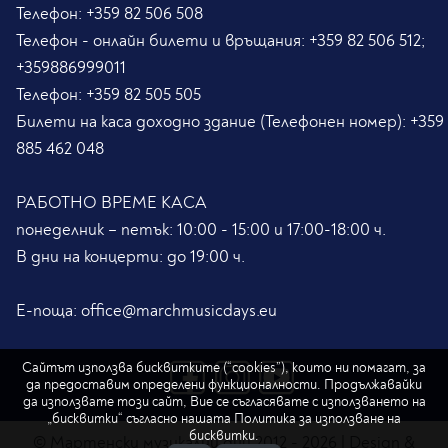
Телефон:
+359 82 506 508
Телефон - онлайн билети и връщания:
+359 82 506 512;
+359886999011
Телефон:
+359 82 505 505
Билети на каса доходно здание (Телефонен номер):
+359
885 462 048
РАБОТНО ВРЕМЕ КАСА
понеделник – петък: 10:00 - 15:00 и 17:00-18:00 ч.
В дни на концерти: до 19:00 ч.
Е-поща:
office@marchmusicdays.eu
Сайтът използва бисквитките (“cookies”), които ни помагат, за
да предоставим определени функционалности. Продължавайки
да използвате този сайт, Вие се съгласявате с използването на
„бисквитки“ съгласно нашата
Политика за използване на
бисквитки.
© Мартенски музикални дни 2012 - 2026 | Design &