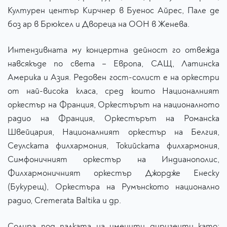
Културен център Кирчнер в Буенос Айрес, Пале дe
боз ар в Брюксел и Двореца на ООН в Женева.
Интензивната му концертна дейност го отвежда
навсякъде по света – Европа, САЩ, Латинска
Америка и Азия. Редовен гост-солист е на оркестри
от най-висока класа, сред които Националният
оркестър на Франция, Оркестърът на националното
радио на Франция, Оркестърът на Романска
Швейцария, Националният оркестър на Белгия,
Сеулската филхармония, Токийската филхармония,
Симфоничният оркестър на Индианополис,
Филхармоничният оркестър Джордже Енеску
(Букурещ), Оркестъра на Румънското национално
радио, Cremerata Baltika и др.
Солира под палката на именити диригенти като: