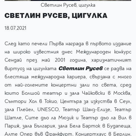
Светлин Русев, цигулка
СВЕТЛИН РУСЕВ, ЦИГУЛКА
18.07.2021
След като печели Първа награда в първото издание
на широко известния днес Международен конкурс
Сендай през май 2001 година, харизматичният
Светлин Русев
виртуоз на цигулката
се радва на
блестяща международна кариера, свързана с много
от най-големите концертни зали по света, сред
които Болшой театър и зала Чайковски в Москва,
Сънтори Хол в Токио, Центъра за изкуства в Сеул,
зала Плейел, UNESCO, Театър Шанз-Елизе, Театър
Шатле, Сите дьо ла Мюзик и Театър дьо ла Вил в
Париж, зала България, зала Бела Барток в Будапеща,
Алте Опер във Франкфурт, Концертхаус в Берлин,