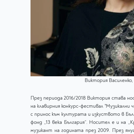
Виктория Василенко,
През периода 2016/2018 Виктория става нос
на клавирния конкурс-фестивал "Музикални 
с принос към културата и изкуството в Бъл
фонд „13 века България“. Носител е и на „
музикант на годината през 2009. През яну