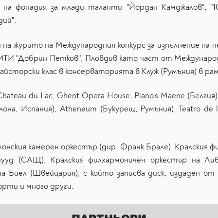
на фонадия за млади таланти "Йордан Камджалов", "1
дий".
н на журито на Международния конкурс за изпълнение на 
УМТИ "Добрин Петков", Пловдив като част от Международ
Майсторски клас в консерваторията в Клуж (Румъния) в р
ateau du Lac, Ghent Opera House, Piano's Maene (Белгия),
лона, Испания), Atheneum (Букурещ, Румъния), Teatro de
лонския камерен оркестър (дир. Франк Брале), Кралския ф
нууд (САЩ), Кралския филхармоничен оркестър на Лив
а Биел (Швейцария), с който записва диск, издаден от 
орти и много други.
ПАРТНЬОРИ