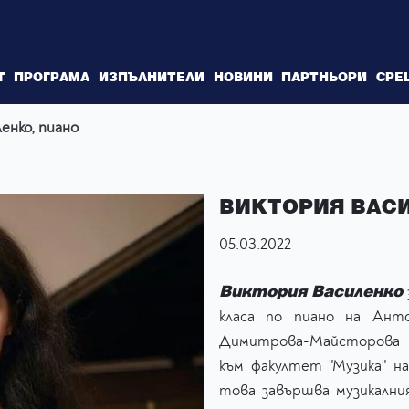
Т
ПРОГРАМА
ИЗПЪЛНИТЕЛИ
НОВИНИ
ПАРТНЬОРИ
СРЕ
енко, пиано
ВИКТОРИЯ ВАС
05.03.2022
Виктория Василенко
класа по пиано на Анто
Димитрова-Майсторова (2
към факултет "Музика" н
това завършва музикалния