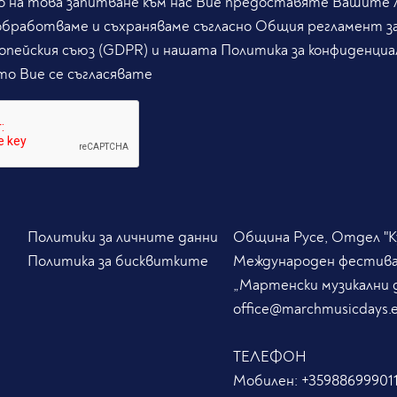
 на това запитване към нас Вие предоставяте Вашите л
обработваме и съхраняваме съгласно Общия регламент з
опейския съюз (GDPR) и нашата Политика за конфиденциа
то Вие се съгласявате
Политики за личните данни
Община Русе, Отдел "Ку
Политика за бисквитките
Международен фестив
„Мартенски музикални 
office@marchmusicdays.
ТЕЛЕФОН
Мобилен:
+359886999011