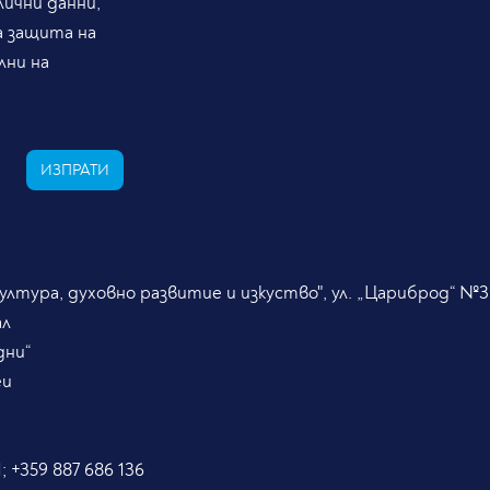
ични данни,
а защита на
лни на
ИЗПРАТИ
лтура, духовно развитие и изкуство", ул. „Цариброд“ №3
ал
дни“
eu
; +359 887 686 136