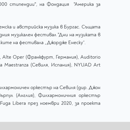
000 стипендии", на Фондация "Америка за
немска и австрийска музика в Бургас. Същата
ния музикален фестивал "Дни на музиката в
амките на фестивала „Джордже Енеску“.
 Alte Oper (Франкфурт, Германия), Auditorio
 la Maestranza (Севиля, Испания), NYUAD Art
илхармоничен оркестър на Севиля (дир. Джон
ърпул (Англия), Филхармоничния оркестър
Fuga Libera през ноември 2020, за проекта