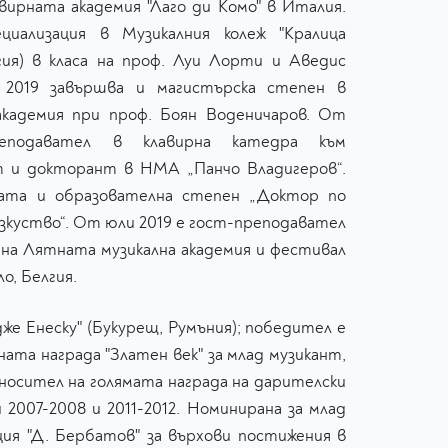
ирната академия "Лаго ди Комо" в Италия.
циализация в Музикалния колеж "Кралица
гия) в класа на проф. Луи Лорти и Аведис
 2019 завършва и магистърска степен в
академия при проф. Боян Воденичаров. От
еподавател в клавирна катедра към
т и докторант в НМА „Панчо Владигеров“.
чната и образователна степен „Доктор по
изкуство“. От юли 2019 е гост-преподавател
а на Лятната музикална академия и фестивал
о, Белгия.
же Енеску" (Букурещ, Румъния); победител е
ата награда "Златен век" за млад музикант,
 носител на голямата награда на дарителски
 2007-2008 и 2011-2012. Номинирана за млад
ция "Д. Бербатов" за върхови постижения в