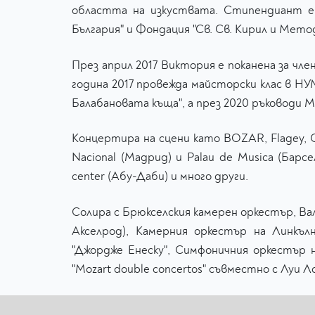
областта на изкуствата. Стипендиант е 
България" и Фондация "Св. Св. Кирил и Мето
През април 2017 Виктория е поканена за чле
година 2017 провежда майсторски клас в Н
Балабановата къща", а през 2020 ръководи 
Концертира на сцени като BOZAR, Flagey, Ch
Nacional (Мадрид) и Palau de Musica (Барсе
center (Абу-Даби) и много други.
Солира с Брюкселския камерен оркестър, Ва
Акселрод), Камерния оркестър на Линкъл
"Джордже Енеску", Симфоничния оркестър н
"Mozart double concertos" съвместно с Луи Л