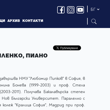
ЩИ
АРХИВ
КОНТАКТИ
ИЛЕНКО, ПИАНО
завършва НМУ "Любомир Пипков" в София, в
нина Бонева (1999-2003) и проф. Стела
003-2011). Получава Бакалавърска степен
а Нов Български Университет. Паралелно с
 колеж "Кралица София", Мадрид при проф.