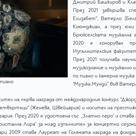
Дмитрий Башкиров и Клав
През 2021 завършва спе
Елизабет", Ватерло (Бел
Коюмджиан, а през юни
Брюкселската музикална 
2020 е хоноруван пр
Изпълнителския факулте
През 2021 получава нау
музикознание и музикално 
по пиано и камерна музик
 пиано
"Музика Мунди" във Ватерл
ител на първа награда от международния конкурс "Джорд
четвъртъци" (Женева, Швейцария) и носител на престижн
гария. През 2020 е удостоена със „Златно перо“ и става
Кристална Лира“ за млад изпълнител за концертни сезони
ари 2009 става Лауреат на Голямата награда на фонда