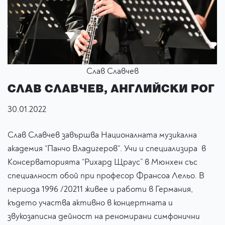
Слав Славчев
СЛАВ СЛАВЧЕВ, АНГЛИЙСКИ РОГ
30.01.2022
Слав Славчев завършва Националната музикална
академия “Панчо Владигеров“. Учи и специализира в
Консерваторията “Рихард Щраус” в Мюнхен със
специалност обой при професор Франсоа Лельо. В
периода 1996 /20211 живее и работи в Германия,
където участва активно в концертната и
звукозаписна дейност на реномирани симфонични