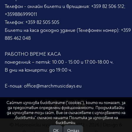
Телефон - онлайн билети и връщания:
+359 82 506 512;
+359886999011
Телефон:
+359 82 505 505
Билети на каса доходно здание (Телефонен номер):
+359
885 462 048
РАБОТНО ВРЕМЕ КАСА
понеделник – петък: 10:00 - 15:00 и 17:00-18:00 ч.
В дни на концерти: до 19:00 ч.
Е-поща:
office@marchmusicdays.eu
Сайтът използва бисквитките (“cookies”), които ни помагат, за
да предоставим определени функционалности. Продължавайки
да използвате този сайт, Вие се съгласявате с използването на
„бисквитки“ съгласно нашата
Политика за използване на
бисквитки.
© Мартенски музикални дни 2012 - 2026 | Design &
ОK
Отказ