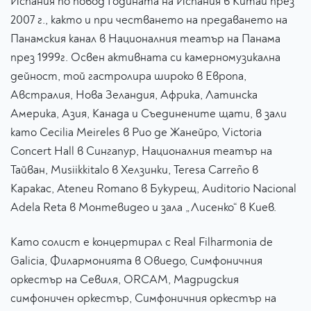
Испания по повод Годината на Испания в Китай през
2007 г., както и при честването на предаването на
Панамския канал в Националния театър на Панама
през 1999г. Освен активната си камерномузикална
дейност, той гастролира широко в Европа,
Австралия, Нова Зеландия, Африка, Латинска
Америка, Азия, Канада и Съединените щати, в зали
като Cecilia Meireles в Рио де Жанейро, Victoria
Concert Hall в Сингапур, Националния театър на
Тайван, Musiikkitalo в Хелзинки, Teresa Carreño в
Каракас, Ateneu Romano в Букурещ, Auditorio Nacional
Adela Reta в Монтевидео и зала „Лисенко“ в Киев.
Като солист е концертирал с Real Filharmonia de
Galicia, Филармонията в Овиедо, Симфоничния
оркестър на Севиля, ORCAM, Мадридския
симфоничен оркестър, Симфоничния оркестър на