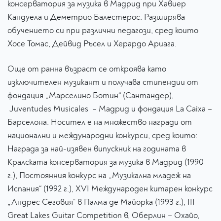
консерватория за музика в Мадрид при Хавиер
Кандуела и Деметрио Балестерос. Разширява
обучението си при различни педагози, сред които
Хосе Томас, Дейвид Ръсел и Херардо Ариага.
Още от ранна възраст се откроява като
изключителен музикант и получава стипендии от
фондация „Марселино Ботин“ (Сантандер),
Juventudes Musicales – Мадрид и фондация La Caixa –
Барселона. Носител е на множество награди от
национални и международни конкурси, сред които:
Награда за най-изявен випускник на годината в
Кралската консерватория за музика в Мадрид (1990
г.), Постоянния конкурс на „Музикална младеж на
Испания“ (1992 г.), XVI Международен китарен конкурс
„Андрес Сеговия“ в Палма де Майорка (1993 г.), III
Great Lakes Guitar Competition в, Оберлин – Охайо,