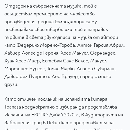
Отдаден на съвременната музика, той е
осъществил премиерите на множество
произведения; редица композитори са му
посвещавали свои творби или той е направил
първите в света звукозаписи на музика от автори
като Федерико Морено-Тороба, Антон Гарсия Абрил,
Хавиер Лопес де Гереня, Хосе Мануел Фернандес,
Хуан Хосе Миер, Естебан Санс Велес, Мануел
Мартинес Бургос, Томас Марко, Ананда Сукарлан,
Давид дел Пуерто и Лео Брауер, наред с много
други.
Като отличен посланик на испанската китара,
Трапага нееднократно е избиран да представлява
Испания: на ЕКСПО Дубай 2020 г., в Аудиторията на
Забранения град в Пекин като представител на