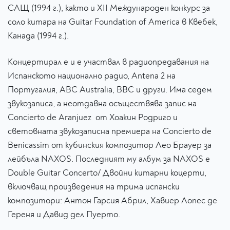
САЩ (1994 г.), както и XII Международен конкурс за
соло китара на Guitar Foundation of America в Квебек,
Канада (1994 г.).
Концертирал е и е участвал в радиопредавания на
Испанското национално радио, Antena 2 на
Португалия, ABC Australia, BBC и други. Има седем
звукозаписа, а неотдавна осъществява запис на
Concierto de Aranjuez от Хоакин Родриго и
световната звукозаписна премиера на Concierto de
Benicassim от кубинския композитор Лео Брауер за
лейбъла NAXOS. Последният му албум за NAXOS е
Double Guitar Concerto/ Двойни китарни коцерти,
включващ произведения на трима испански
композитори: Антон Гарсия Абрил, Хавиер Лопес де
Гереня и Давид дел Пуерто.