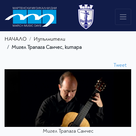
НАЧАЛО
Изпълнители
Мигел Трапага Санчес, китара
Tweet
Мигел Трапага Санчес