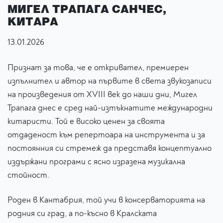
МИГЕЛ ТРАПАГА САНЧЕС,
КИТАРА
13.01.2026
Признат за това, че е откривател, премиерен
изпълнител и автор на първите в света звукозаписи
на произведения от XVIII век до наши дни, Мигел
Трапага днес е сред най-изтъкнатите международни
китаристи. Той е високо ценен за своята
отдаденост към репертоара на инструмента и за
постоянния си стремеж да представя концептуално
издържани програми с ясно изразена музикална
стойност.
Роден в Кантабрия, той учи в консерваторията на
родния си град, а по-късно в Кралската