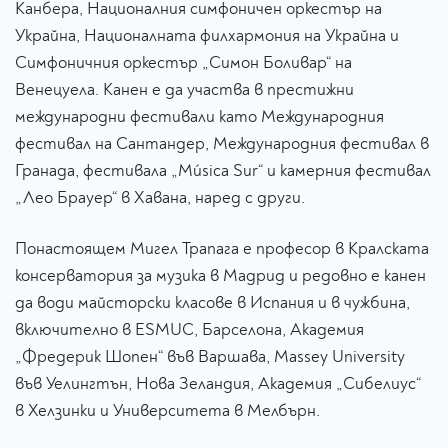
Канбера, Националния симфоничен оркестър на
Украйна, Националната филхармония на Украйна и
Симфоничния оркестър „Симон Боливар“ на
Венецуела. Канен е да участва в престижни
международни фестивали като Международния
фестивал на Сантандер, Международния фестивал в
Гранада, фестивала „Música Sur“ и камерния фестивал
„Лео Брауер“ в Хавана, наред с други.
Понастоящем Мигел Трапага е професор в Кралската
консерватория за музика в Мадрид и редовно е канен
да води майсторски класове в Испания и в чужбина,
включително в ESMUC, Барселона, Академия
„Фредерик Шопен“ във Варшава, Massey University
във Уелингтън, Нова Зеландия, Академия „Сибелиус“
в Хелзинки и Университета в Мелбърн.