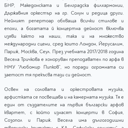
БНР, Македонската и Белградска филхармонии,
Държавния оркестър на гр. Солун и редица други.
Нейният репертоар обхваща всички стилове и
епохи, а богатата й концертна дейност включва
изяви както на наши, така и на множество
международни сцени, сред които Лондон, Йерусалим,
Париж, Москва, Сеул. През учебната 2017/2018 година
Весела Тричкова е хоноруван преподавател по арфа в
НМУ “Любомир Пипков”, но поради огромната си
заетост тя прекъсва тази си дейност.
Освен на соловата и оркестровата музика,
арфистката се посвещава и на камерната музика. Тя е
един от създателите на първия български арфов
квартет, с който изнасят концерти в София,
Созопол и Париж. Весела има дългогодишни
творчески контакти с КА „Софийски солисти“, а