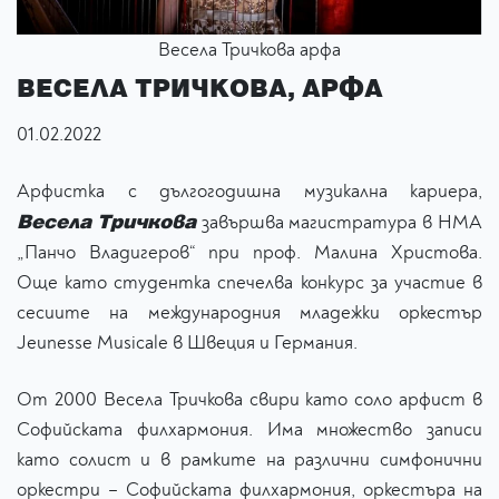
Весела Тричкова арфа
ВЕСЕЛА ТРИЧКОВА, АРФА
01.02.2022
Арфистка с дългогодишна музикална кариера,
Весела Тричкова
завършва магистратура в НМА
„Панчо Владигеров“ при проф. Малина Христова.
Още като студентка спечелва конкурс за участие в
сесиите на международния младежки оркестър
Jeunesse Musicale в Швеция и Германия.
От 2000 Весела Тричкова свири като соло арфист в
Софийската филхармония. Има множество записи
като солист и в рамките на различни симфонични
оркестри – Софийската филхармония, оркестъра на