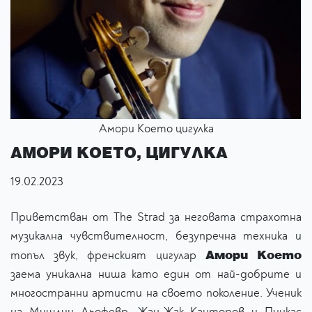
Амори Което цигулка
АМОРИ КОЕТО, ЦИГУЛКА
19.02.2023
Приветстван от The Strad за неговата страхотна
музикална чувствителност, безупречна техника и
Амори Което
топъл звук, френският цигулар
заема уникална ниша като един от най-добрите и
многостранни артисти на своето поколение. Ученик
на Мишлин Льофевр, Жан-Жак Канторов и Пинкас