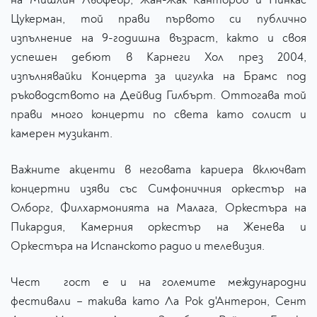
Цукерман, той прави първото си публично
изпълнение на 9-годишна възраст, както и своя
успешен дебют в Карнеги Хол през 2004,
изпълнявайки Концерта за цигулка на Брамс под
ръководството на Дейвид Гилбърт. Оттогава той
прави много концерти по света като солист и
камерен музикант.
Важните акценти в неговата кариера включват
концертни изяви със Симфоничния оркестър на
Олборг, Филхармонията на Малага, Оркестъра на
Пикардия, Камерния оркестър на Женева и
Оркестъра на Испанското радио и телевизия.
Чест гост е и на големите международни
фестивали – такива като Ла Рок д'Антерон, Сент