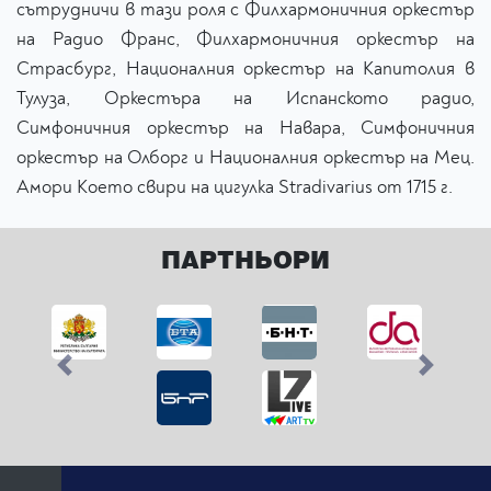
сътрудничи в тази роля с Филхармоничния оркестър
на Радио Франс, Филхармоничния оркестър на
Страсбург, Националния оркестър на Капитолия в
Тулуза, Оркестъра на Испанското радио,
Симфоничния оркестър на Навара, Симфоничния
оркестър на Олборг и Националния оркестър на Мец.
Амори Което свири на цигулка Stradivarius от 1715 г.
ПАРТНЬОРИ
Previous
Next