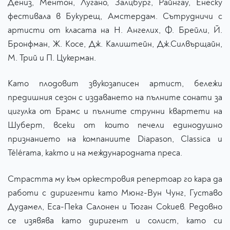
Дениз, Ментон, Лугано, Залцбург, Райнгау, Енеску
фестивала в Букурещ, Амстердам. Сътрудничи с
артисти от класата на Н. Ангелих, Ф. Брейли, Й.
Бронфман, Ж. Косе, Дж. Калиштейн, Дж.Силвърщайн,
М. Трий и П. Цукерман.
Като плодовит звукозаписен артист, бележи
предишния сезон с издаването на пълните сонати за
цигулка от Брамс и пълните струнни квартети на
Шуберт, всеки от които печели единодушно
признанието на компаниите Diapason, Classica и
Télérama, както и на международната преса.
Страстта му към оркестровия репертоар го кара да
работи с диригенти като Мюнг-Вун Чунг, Густаво
Дудамел, Еса-Пека Салонен и Тюган Сокиев. Редовно
се изявява като диригент и солист, като си