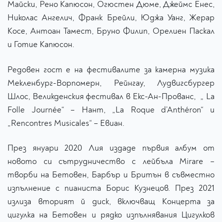
Майски, Рено Капюсон, Огюстен Дюме, Джеймс Енес,
Николас Ангелич, Франк Брейли, Юджа Уанг, Жерар
Косе, Антоан Тамест, Бруно Филип, Орелиен Паскал
и Готие Капюсон.
Редовен гост е на фестивалите за камерна музика
Мекленбург-Ворпомерн, Рейнгау, Лудвигсбургер
Шлос, Великденския фестивал в Екс-Ан-Прованс, „ La
Folle Journée“ – Нант, „La Roque d’Anthéron“ и
„Rencontres Musicales“ – Евиан.
През януари 2020 Лия издаде първия албум от
новото си сътрудничество с лейбъла Mirare –
творби на Бетовен, Барбър и Бритън в съвместно
изпълнение с пианиста Борис Кузнецов. През 2021
излиза вторият й диск, включващ Концерта за
цигулка на Бетовен и рядко изпълнявания Цигулков