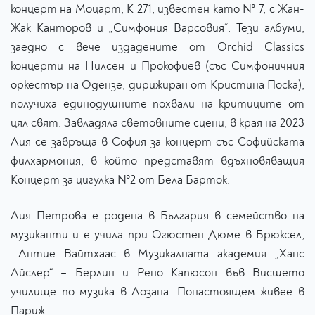
концерт на Моцарт, K 271, известен като № 7, с Жан-
Жак Канторов и „Симфония Варсовия“. Тези албуми,
заедно с вече издадените от Orchid Classics
концерти на Нилсен и Прокофиев (със Симфоничния
оркестър на Одензе, дирижиран от Кристина Поска),
получиха единодушните похвали на критиците от
цял свят. Завладяла световните сцени, в края на 2023
Лия се завръща в София за концерт със Софийската
филхармония, в който представят вдъхновяващия
Концерт за цигулка №2 от Бела Барток.
Лия Петрова е родена в България в семейство на
музиканти и е учила при Огюстен Дюме в Брюксел,
Антие Вайтхаас в Музикалната академия „Ханс
Айслер“ – Берлин и Рено Капюсон във Висшето
училище по музика в Лозана. Понастоящем живее в
Париж.