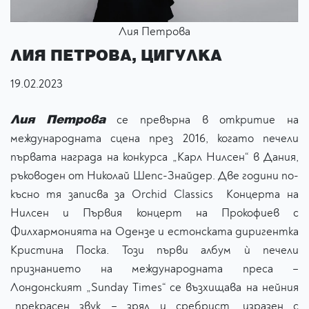
Лия Петрова
ЛИЯ ПЕТРОВА, ЦИГУЛКА
19.02.2023
Лия Петрова
се превърна в откритие на
международната сцена през 2016, когато печели
първата награда на конкурса „Карл Нилсен“ в Дания,
ръководен от Николай Шепс-Знайдер. Две години по-
късно тя записва за Orchid Classics Концерта на
Нилсен и Първия концерт на Прокофиев с
Филхармонията на Одензе и естонската диригентка
Кристина Поска. Този първи албум ѝ печели
признанието на международната преса –
Лондонският „Sunday Times“ се възхищава на нейния
„прекрасен звук – зрял и сребрист, изразен с