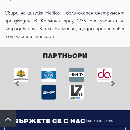
Свири на цигулка Hellios – великолепен инструмент,
произведен в Кремона през 1735 от ученика на
Страдивариус Карло Бергонци, щедро предоставен
ѝ от частни спонсори.
ПАРТНЬОРИ
Previous
Next
СВЪРЖЕТЕ СЕ С НАС
Към контакти