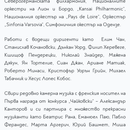
Северогерманската филхармония, Националните
оркестри на Лион и Бордо, „Kansai Philharmonic“,
Националния оркестър на „Pays de Loire“, Оркестър
„Sinfonia Varsovia“, Симфоничния окестър на Одензе.
Работи с водещи диригенти като Елим Чан,
Станислав Кочановски, Дънкан Уорд, Филип Херевеге,
Кшищоф Пендерецки, Николай Знайдер, Мажена
Дякун, Ян Тортелие, Сиан Джан, Ариане Матиак,
Роберто Минаси, Кристофър Уорън Грийн, Михаел
Табачник и Хесус Лопес Кобос.
Свири редовно камерна музика с френския носител на
Първа награда от конкурса „Чайковски“ – Александър
Канторов и си партнира с множество прекрасни
музиканти като Беатрис Рана, Еманюел Паю, Пабло
Ферандес, Марта Аргерич, Юрий Башмет, Миша