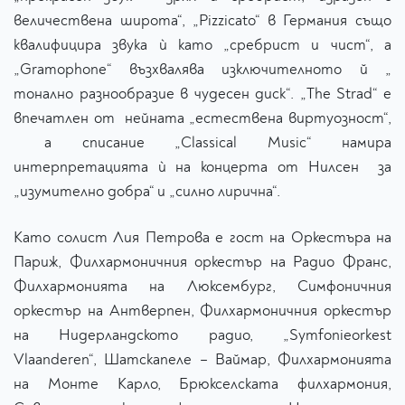
величествена широта“, „Pizzicato“ в Германия също
квалифицира звука ѝ като „сребрист и чист“, а
„Gramophone“ възхвалява изключителното й „
тонално разнообразие в чудесен диск“. „The Strad“ е
впечатлен от нейната „естествена виртуозност“,
а списание „Classical Music“ намира
интерпретацията ѝ на концерта от Нилсен за
„изумително добра“ и „силно лирична“.
Като солист Лия Петрова е гост на Оркестъра на
Париж, Филхармоничния оркестър на Радио Франс,
Филхармонията на Люксембург, Симфоничния
оркестър на Антверпен, Филхармоничния оркестър
на Нидерландското радио, „Symfonieorkest
Vlaanderen“, Шатскапеле – Ваймар, Филхармонията
на Монте Карло, Брюкселската филхармония,