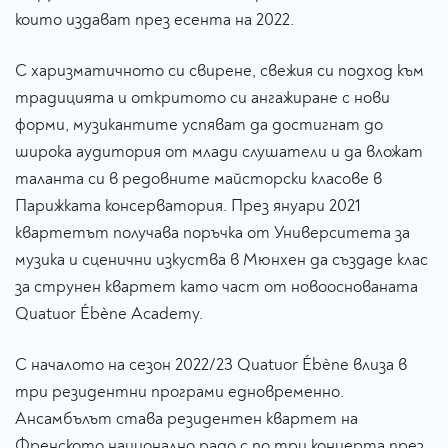
които издават през есента на 2022.
С харизматичното си свирене, свежия си подход към
традицията и откритото си ангажиране с нови
форми, музикантите успяват да достигнат до
широка аудитория от млади слушатели и да вложат
таланта си в редовните майсторски класове в
Парижката консерватория. През януари 2021
квартетът получава поръчка от Университета за
музика и сценични изкуства в Мюнхен да създаде клас
за струнен квартет като част от новооснованата
Quatuor Ébène Academy.
С началото на сезон 2022/23 Quatuor Ébène влиза в
три резидентни програми едновременно.
Ансамбълът става резидентен квартет на
Френското национално радо с по три концерта през