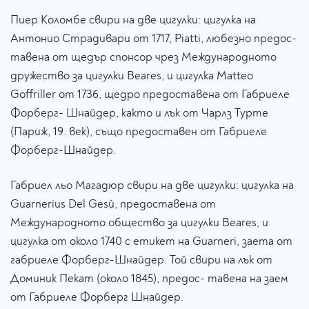
Пиер Коломбе свири на две цигулки: цигулка на
Антонио Страдивари от 1717, Piatti, любезно предос-
тавена от щедър спонсор чрез Международното
дружество за цигулки Beares, и цигулка Matteo
Goffriller от 1736, щедро предоставена от Габриеле
Форберг- Шнайдер, както и лък от Чарлз Турте
(Париж, 19. век), също предоставен от Габриеле
Форберг-Шнайдер.
Габриел льо Магадюр свири на две цигулки: цигулка на
Guarnerius Del Gesù, предоставена от
Международното общество за цигулки Beares, и
цигулка от около 1740 с етикет на Guarneri, заета от
габриеле Форберг-Шнайдер. Той свири на лък от
Доминик Пекат (около 1845), предос- тавена на заем
от Габриеле Форберг Шнайдер.