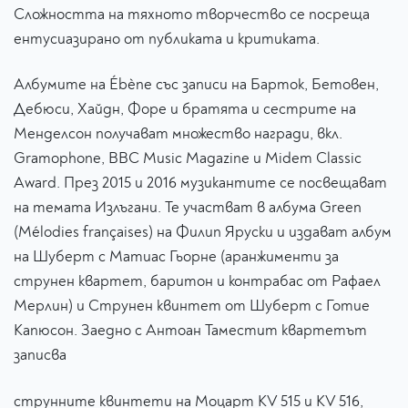
Сложността на тяхното творчество се посреща
ентусиазирано от публиката и критиката.
Албумите на Ébène със записи на Барток, Бетовен,
Дебюси, Хайдн, Форе и братята и сестрите на
Менделсон получават множество награди, вкл.
Gramophone, BBC Music Magazine и Midem Classic
Award. През 2015 и 2016 музикантите се посвещават
на темата Излъгани. Те участват в албума Green
(Mélodies françaises) на Филип Яруски и издават албум
на Шуберт с Матиас Гьорне (аранжименти за
струнен квартет, баритон и контрабас от Рафаел
Мерлин) и Струнен квинтет от Шуберт с Готие
Капюсон. Заедно с Антоан Таместит квартетът
записва
струнните квинтети на Моцарт KV 515 и KV 516,