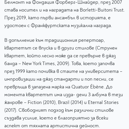
Белмонт на Фондация Форберг-Шнайдер, през 2007
става носител и на наградата на Borletti-Buitoni Trust.
През 2019, като първи ансамбъл в историята, е
удостоен с Франкфуртската музикална награда.
В допълнение към традиционния репертоар,
квартетът се впуска и в други стилове (Струнен
квартет, който лесно може да се превърне в джаз
банда – New York Times, 2009). Това, което започва
през 1999 като почивка в стаите на университета –
импровизации на джаз стандарти и поп песни, се
превръща в запазена марка на Quatuor Ébène. До
момента квартетът има изда- дени 3 албума в тези
жанрове – Fiction (2010), Brazil (2014) и Eternal Stories
(2017). Свободният подход към различни стилове
създава усилие, което е благоприятно за всеки
аспект от тяхната артистична дейност.