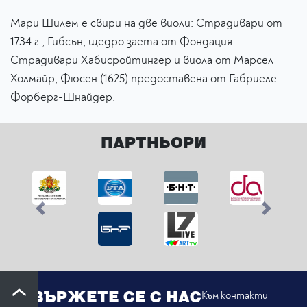
Мари Шилем e свири на две виоли: Страдивари от
1734 г., Гибсън, щедро заета от Фондация
Страдивари Хабисройтингер и виола от Марсел
Холмайр, Фюсен (1625) предоставена от Габриеле
Форберг-Шнайдер.
ПАРТНЬОРИ
Previous
Next
СВЪРЖЕТЕ СЕ С НАС
Към контакти