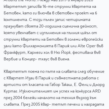
квартетът записва 16-те струнни квартета на
Бетовен, като ги влючва в световен проект на 6
континента. С този пълен запис четиримата
празнуват своята 20-годишна сценична дейност,
която увенчават с изпълнения на пълния цикъл от
струнни квартети на Бетовен в големи европейски
зали като Филхармонията в Париж или Alte Oper във
Франкфурт, Карнеги хол в Ню Йорк, фестивала във
Вербие и Концер- тхаус във Виена.
Квартетът поема по пътя на славата след обучение
с Квартет Изаи в Париж и съвместната работа с
артисти от класата на Габор Такаш, Е. Фелц и Дьорд
Куртаг. Изключителният им успех на конкурса ARD
през 2004 бележи началото на техния възход към
славата. През 2005 квар- тетът печели и наградата