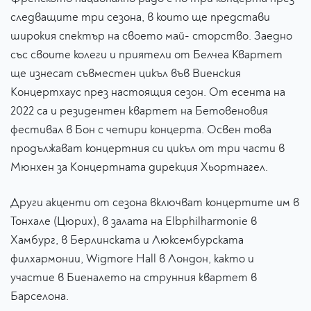
следващите три сезона, в които ще представи
широкия спектър на своето май- сторство. Заедно
със своите колеги и приятели от Белчеа Квартет
ще изнесат съвместен цикъл във Виенския
Концертхаус през настоящия сезон. От есента на
2022 са и резидентен квартет на Бетовеновия
фестивал в Бон с четири концерта. Освен това
продължават концертния си цикъл от три части в
Мюнхен за Концертната дирекция Хьортнагел.
Други акценти от сезона включват концертите им в
Тонхале (Цюрих), в залата на Elbphilharmonie в
Хамбург, в Берлинската и Люксембурската
филхармонии, Wigmore Hall в Лондон, както и
участие в Биеналето на струнния квартет в
Барселона.