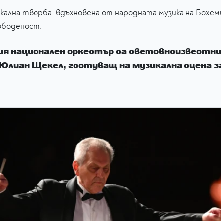
кална творба, вдъхновена от народната музика на Бохем
ободеност.
ия национален оркестър са световноизвестни
лиан Щекел, гостуващ на музикална сцена за 