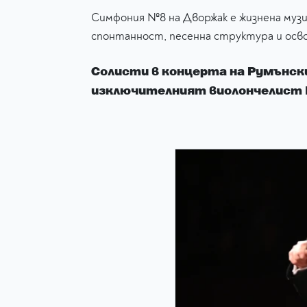
Симфония №8 на Дворжак е жизнена музи
спонтанност, песенна структура и осв
Солисти в концерта на Румънск
изключителният виолончелист Ю