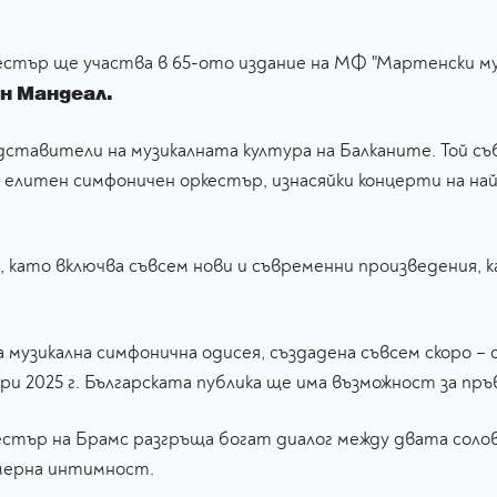
стър ще участва в 65-ото издание на МФ "Мартенски муз
н Мандеал.
ставители на музикалната култура на Балканите. Той съ
в елитен симфоничен оркестър, изнасяйки концерти на на
 като включва съвсем нови и съвременни произведения, к
музикална симфонична одисея, създадена съвсем скоро – 
ри 2025 г. Българската публика ще има възможност за пръ
кестър на Брамс разгръща богат диалог между двата сол
амерна интимност.