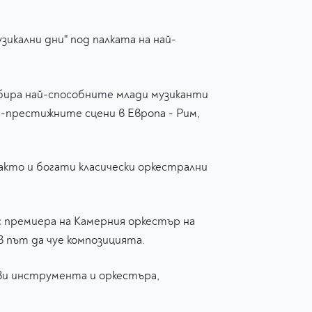
икални дни" под палката на най-
бира най-способните млади музиканти
й-престижните сцени в Европа - Рим,
акто и богати класически оркестрални
с премиера на Камерния оркестър на
в път да чуе композицията.
ови инструмента и оркестъра,