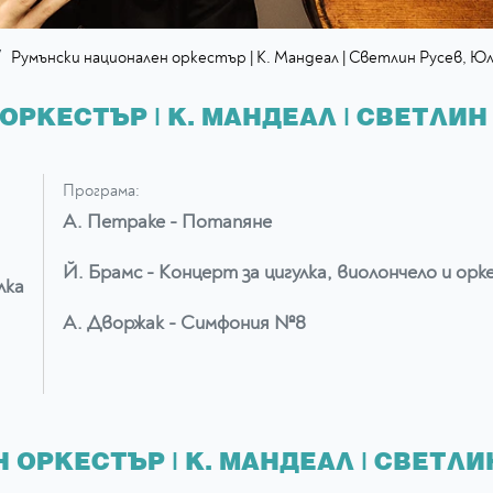
/
Румънски национален оркестър | К. Мандеал | Светлин Русев, Ю
РКЕСТЪР | К. МАНДЕАЛ | СВЕТЛИ
Програма:
А. Петраке - Потапяне
Й. Брамс - Концерт за цигулка, виолончело и ор
лка
А. Дворжак - Симфония №8
ОРКЕСТЪР | К. МАНДЕАЛ | СВЕТЛ