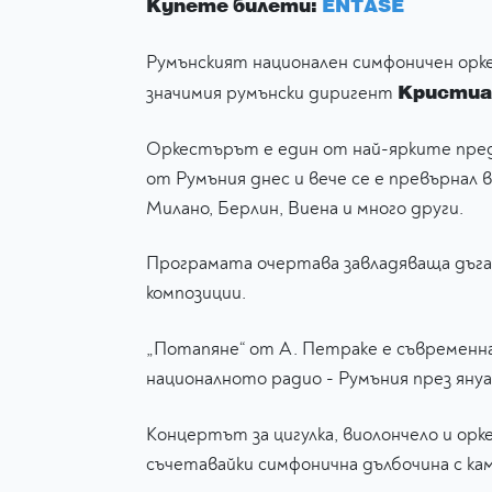
Купете билети:
ENTASE
Румънският национален симфоничен орке
Кристиа
значимия румънски диригент
Оркестърът е един от най-ярките пред
от Румъния днес и вече се е превърнал 
Милано, Берлин, Виена и много други.
Програмата очертава завладяваща дъга,
композиции.
„Потапяне“ от А. Петракe е съвременна 
националното радио - Румъния през януа
Концертът за цигулка, виолончело и ор
съчетавайки симфонична дълбочина с к